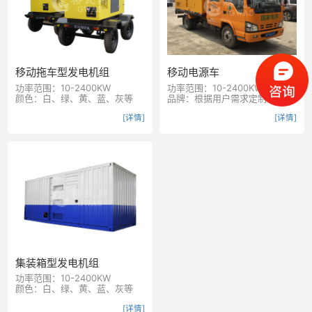
移动拖车型发电机组
移动电源车
功率范围：10-2400KW
功率范围：10-2400KW
颜色：白、绿、黄、蓝、灰等
品牌：根据用户需求定制
[详情]
[详情]
集装箱型发电机组
功率范围：10-2400KW
颜色：白、绿、黄、蓝、灰等
[详情]