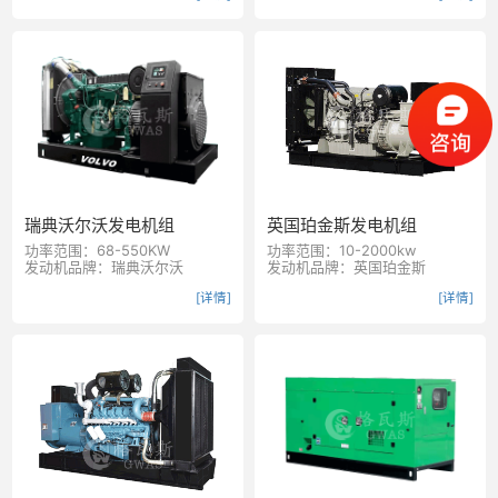
瑞典沃尔沃发电机组
英国珀金斯发电机组
功率范围：68-550KW
功率范围：10-2000kw
发动机品牌：瑞典沃尔沃
发动机品牌：英国珀金斯
[详情]
[详情]